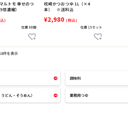
マルトモ 幸せのつ
枕崎かつおつゆ 1L（×4
l（5倍濃縮）
本） ※送料込
¥2,980
税込)
(税込)
在庫 68個
在庫 15セット
18件を表示
調味料
・うどん・そうめん）
業務用つゆ