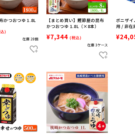
かつおつゆ 1.8L
【まとめ買い】鰹節屋の昆布
ボニザイム
かつおつゆ 1.8L（×8本）
用 / 非
税込)
¥7,344
¥24,0
(税込)
在庫 28個
在庫 3ケース