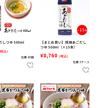
しつゆ 500ml
【まとめ買い】焙焼あごだし
つゆ 500ml（×15本）
(税込)
¥8,760
(税込)
在庫 49個
在庫 3ケース