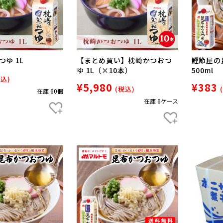
ゆ 1L
【まとめ買い】枕崎かつおつ
鰹節屋の
ゆ 1L（×10本）
500ml
税込)
¥5,980
¥383
(税込)
在庫 60個
在庫 6ケース