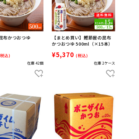
昆布かつおつゆ
【まとめ買い】鰹節屋の昆布
かつおつゆ 500ml（×15本）
¥5,370
(税込)
(税込)
在庫 42個
在庫 2ケース