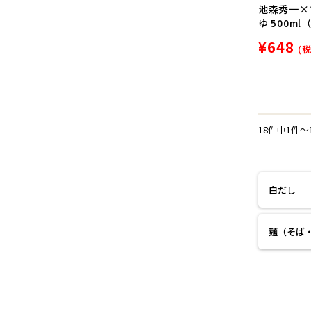
池森秀一×
ゆ 500m
¥648
(
18件中1件〜
白だし
麺（そば