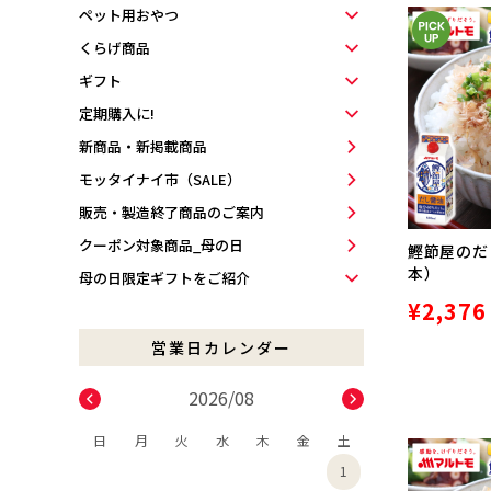
ペット用おやつ
くらげ商品
ギフト
定期購入に!
新商品・新掲載商品
モッタイナイ市（SALE）
販売・製造終了商品のご案内
クーポン対象商品_母の日
鰹節屋のだし
本）
母の日限定ギフトをご紹介
¥2,376
2026/08
日
月
火
水
木
金
土
1