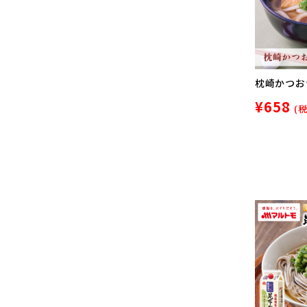
枕崎かつおつ
¥658
(