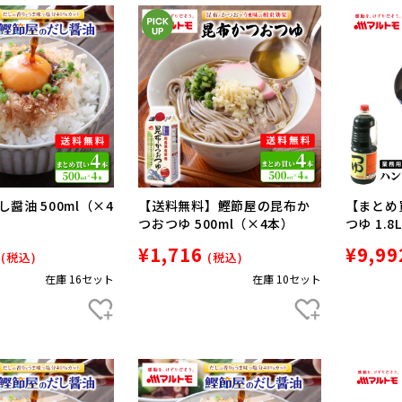
醤油 500ml（×4
【送料無料】鰹節屋の昆布か
【まとめ
つおつゆ 500ml（×4本）
つゆ 1.
¥1,716
¥9,99
(税込)
(税込)
在庫 16セット
在庫 10セット