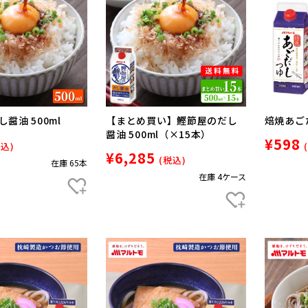
醤油 500ml
【まとめ買い】鰹節屋のだし
焙焼あごだ
醤油 500ml（×15本）
¥598
税込)
¥6,285
(税込)
在庫 65本
在庫 4ケース