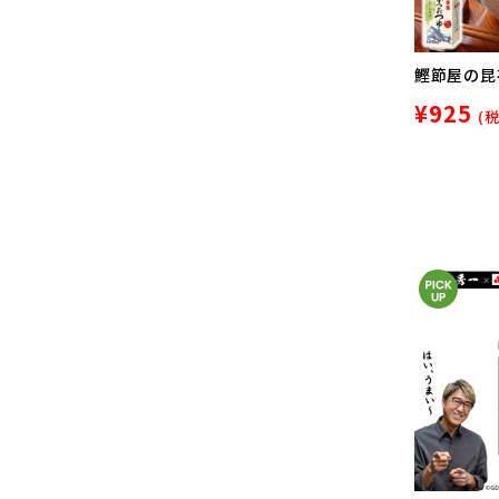
鰹節屋の昆布
¥925
(