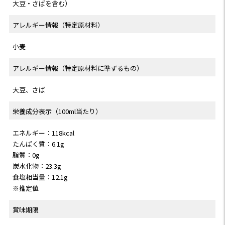
大豆・さばを含む）
アレルギー情報（特定原材料）
小麦
アレルギー情報（特定原材料に準ずるもの）
大豆、さば
栄養成分表示（100ml当たり）
エネルギー：118kcal
たんぱく質：6.1g
脂質：0g
炭水化物：23.3g
食塩相当量：12.1g
※推定値
賞味期限