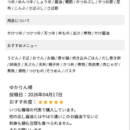
つゆ / めんつゆ / しょうゆ / 醤油 / 鰹節 / かつおぶし / かつお節 / 昆
布 / こんぶ / さばぶし / さば節
用途について
かけつゆ / つけつゆ / 天つゆ / 丼もの / 出汁 / 煮物 / かけ醤油
おすすめメニュー
うどん / そば / おでん / お鍋 / 寄せ鍋 / 炊き込みごはん / だし巻き卵
/ 卵焼き / 天ぷら / 天丼/ 親子丼 / かつ丼 / 煮物 / 筑前煮 / 肉じゃが /
煮魚 / 漬物 / つけもの /そうめん / パスタ
ゆかりん様
投稿日：
2026年04月17日
おすすめ度：
いつも職場の代表で購入しています。
他の出し醤油とはやはり違いこのお醤油でないと
刺身も鍋も豆腐も食べられません。
またお願いします。