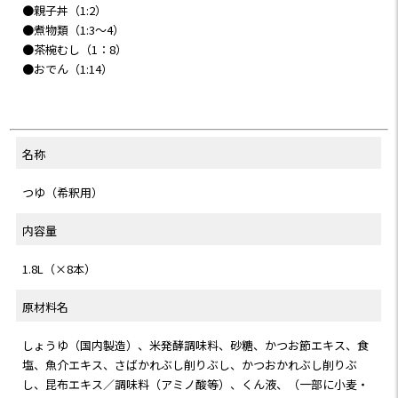
●親子丼（1:2）
●煮物類（1:3〜4）
●茶椀むし（1：8）
●おでん（1:14）
名称
つゆ（希釈用）
内容量
1.8L（×8本）
原材料名
しょうゆ（国内製造）、米発酵調味料、砂糖、かつお節エキス、食
塩、魚介エキス、さばかれぶし削りぶし、かつおかれぶし削りぶ
し、昆布エキス／調味料（アミノ酸等）、くん液、（一部に小麦・