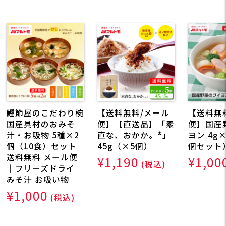
鰹節屋のこだわり椀
【送料無料/メール
【送料無
国産具材のおみそ
便】【直送品】「素
便】国産
汁・お吸物 5種×2
直な、おかか。®」
ヨン 4g
個（10食）セット
45g（×5個）
個セット
送料無料 メール便
¥1,190
¥1,00
(税込)
｜フリーズドライ
みそ汁 お吸い物
¥1,000
(税込)