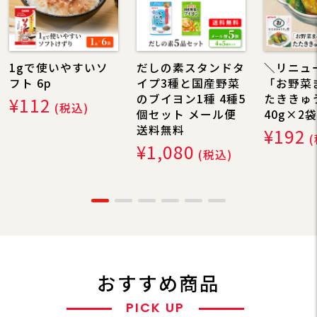
1gで使いやすいソ
だしの素スタンドタ
＼リニュ
フト 6p
イプ3種と国産野菜
「お野菜
のブイヨン1種 4種5
たききゅ
¥112
(税込)
個セット メール便
40g×2袋
送料無料
¥192
¥1,080
(税込)
おすすめ商品
PICK UP