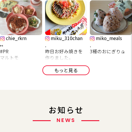
で、だしが効いて
ごちそう鯛めしセ
屋の秘蔵だし®」を
色味が変わってまし
か。」 かき醤油
どちらも特注品の
「#かき醤油おか
大好き！おかかか
いて旨味たっぷり
ット
使った甘口しょう
た。
45g
薩摩産かつお節を
か」
✴︎かき醤油おかかご
けて食べるのが特
でとても美味しか
～宇和島風鯛めし
ゆ仕上げのつけだ
本醸造白しょうゆ
使用していて、
飯
に🙆‍♀️
ったです。
～✨
れも付いていて、
にかつお節としい
何年もお家で愛用
「素直な、おか
#PR #マルトモ株式
✴︎唐揚げ
簡単にできるご馳
生卵も必須です🥚
卵黄と絡めるとま
たけのだしを合わ
中の「アサムラサ
か。」は本醸造濃
会社 #素直なおかか
✴︎小松菜とカニカマ
走だと思う🤤
⋆꙳⋆
活〆真鯛とこだわ
るで料亭のような
せた、ほぼ透明な
キ製かき醤油」を
口醬油と「かどや
#鰹節屋のふりかけ
の炒めもの
次回は〆のうどん
chie_rkrn
りのたれ、
miku_310chan
味わいが自宅で楽
miko_meals
白だしです。
使ったおかかふり
(※1)」のいりご
#アサムラサキかき
✴︎アスパラ
今日のお昼ご飯は
も試したい☺︎
刻みわさびがセッ
しめるのがいいで
角がなくてまろや
かけに絶賛ハマり
ま、
醤油 #monipla
✴︎卵焼き
prebushi_maruto
⑅
.
.
トになっています
すね。
かな味わい。
中✨
「素直な、おか
#marutomo_fan
mo さんより商品提
#PR
昨日お好み焼きを
3種のおにぎり🍙
PR prebushi_maru
とっても美味しくて
か。」かき醤油は
#おうちごはん
夫のお弁当𓌉𓇋 ⑅
供いただいた「素
マルトモ
作りました。
tomo より商品提供
☑全国有数の生産量
4食セットですが個
気に入ってます( *
しっとりソフトタ
「アサムラサキ」
lover#フーディスト
直な、おかか。か
prebushi_maruto
やっぱりかつお節
かき醤油おかか
#だし小鍋 #だし感
を誇る鯛の町、
包装なので1食ずつ
´艸`)ﾑﾌ
イプで、アツアツ
(※2)のかき醤油な
#ふりかけ #ポテト
𓊆かき醤油おかか𓊇
き醤油」でたまご
mo 様より
は必須で、マルト
わかめごはん
もっと見る
半端ない #マルトモ
愛媛県・愛南町で
楽しめるのも便利
ご飯にめっちゃよ
ど
サラダレシピ
をご提供いただい
かけご飯を楽しみ
商品提供をいただ
モさま
明太子
#アサムラサキ
水揚げ後30分以内
です👏
‥‥‥‥‥‥‥‥
くなじんで、
こだわりの原料が
たので、早速お弁
ました^ ^
き投稿していま
prebushi_maruto
#marutomo_fan
に
‥‥‥‥‥
かき醤油のまろや
使われているんで
当のごはんにかけ
す..｡o♬*ﾟ
mo の「めっちゃ使
バタバタした日に
加工場に到着する
大切な方への贈り
鰹節屋の白だし
かな味わい。
す。
ました🤍
アサムラサキ製か
【提供商品】
えるふわふわ花か
移動中食べれるよ
✼••┈┈┈┈••✼••┈
活〆真鯛の切り身
物にもおすすめな
内容量：500ml
※𓊆素直な、おか
き醤油を使用し、
＊「素直な、おか
つお」を乗せまし
うに夫へ作ったお
┈┈┈••✼
を急速凍結
ので、気になる方
価格：338円（税
鰹節の食感もしっ
※1 安政5年創業の
か𓊇もいただきまし
かき醤油のまろや
か。（R）」かき醤
た。
にぎり◎
お知らせ
は
込）
かりと感じられ
ごま油の老舗「か
た。
かな味わいが感じ
油
全部美味しくでき
#おうちごはん #ふ
☑特製のたれには
prebushi_maruto
prebushi_maruto
て、
どや製油株式会
られるおかか✨
＊「素直な、おか
熱でゆらゆら揺れ
て満足〜おにぎり
NEWS
たりごはん #夫婦ご
マルトモの「鰹節
mo 公式をチェック
mo
気づいた頃にはご
社」
◎薩摩産のかつお
しっとりソフトタ
か。（R）」
ているかつお節は
って子供のときか
はん #夜ごはん #夕
屋の秘蔵だし®」を
してみてください
‥‥‥‥‥‥‥‥
飯が空っぽ😳
※2 創業110年を超
節を使用
イプのふりかけな
❤︎
いいね🥰
らすき☺️