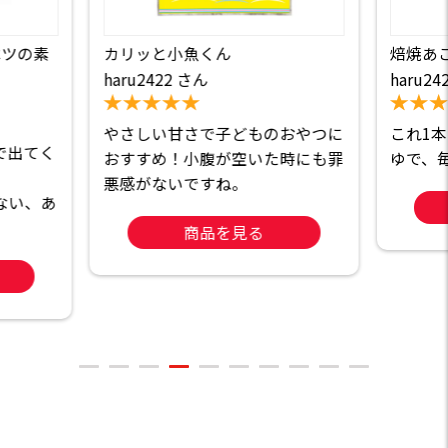
ベツの素
カリッと小魚くん
焙焼あ
haru2422 さん
haru24
やさしい甘さで子どものおやつに
これ1
で出てく
おすすめ！小腹が空いた時にも罪
ゆで、
悪感がないですね。
ない、あ
商品を見る