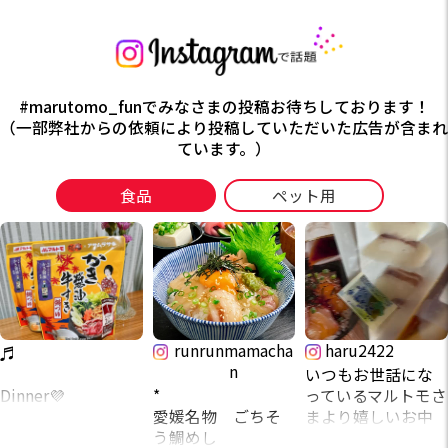
#marutomo_funでみなさまの投稿お待ちしております！
（一部弊社からの依頼により投稿していただいた広告が含まれ
ています。）
食品
ペット用
runrunmamacha
haru2422
♬
n
いつもお世話にな
Dinner💜
*
っているマルトモさ
愛媛名物 ごちそ
まより嬉しいお中
✴︎かき醤油牛すき鍋
う鯛めし
元が届きました🙇‍♂️