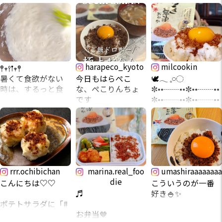
をおうちで堪能し
今日の夜ごはん𓌉𓇋 ⑅
ました😋
〜愛媛名物〜#ごち
そう鯛めし （宇和
こんばんは☽⋆꙳✩
鯛めしというと炊
島風生鯛めし） 4食
き込みご飯を
セットは、おうち
𓊆だし小鍋 かき醤
思い浮かべる方も
で簡単に鯛めしが
harapeco_kyoto
milcookin
油牛すき鍋つゆ𓊇を
多いと思います
楽しめるセット
𖤣𖥧𖥣𖡡𖥧𖤣
いただいたので、
が、
で、冷凍便で届く
暑くて食欲がない
今日もはらぺこ
🕊𓂃 𓈒𓏸◌
今夜の夕食は鍋で
から好きなタイミ
時は、するっと食
な、ぺこりんちょ
✼••┈┈••✼••┈┈••
した🍲
愛媛の鯛めしは
ングで解凍してい
べられて栄養満
です
✼••┈┈••✼••┈┈••
寒くなってきて、そ
鮮度の良い真鯛の
ただけますよ🐟❄️
点！
harapeco_kyoto
✼
ろそろお鍋食べた
刺身をたれ、卵黄
麦ごはんととろろ
いなぁと思ってい
と混ぜ合わせ
鯛の町、愛媛県・
の最強タック
\白米は多めに準備
マルトモさんの”素
たところなので嬉
熱々のご飯に乗せ
愛南町で水揚げ後
ル！！
を、旨いおかかご
直な、おか
しい❤︎
て食べる郷土料理
30分以内に急速凍
飯/
か。”と”かき醤油お
です💛
結されているので
マルトモ 鰹節屋の
マルトモ食品
かか”使っています
rrr.ochibichan
marina.real_foo
umashiraaaaaaaa
牛肉もお野菜もた
本当に冷凍品？と
白だし、初めて使
prebushi_maruto
💚
die
くさん入れました✨
今回、いただいた
思うほど鮮度がす
ってみました。
mo
こんにちは♡♡
こういうのが一番
のは
ごい…！👀
以前いただいた
ソフトタイプのふ
♬
好き🍚✨
鰹節屋さんが作っ
prebushi_maruto
「万能白だし」と
📝products
りかけです。
ポテトサラダに「#
ている鍋つゆなの
mo マルトモさまの
マルトモの「鰹節
ちょっと味わいと
「素直な、おか
素直なおかか 」
お弁当🤎
たまごかけご飯が