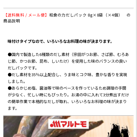
にゃくを入れて
便利な味つきタイプのだし
具沢山けんちん汁を作りま
パック
した🐿️🍁
「和食の力だしパック(R)」
【送料無料 / メール便】
和食の力だしパック 8g×8袋（×4個）
の
寒い朝に沁みる〜とってもお
を
商品説明
いしかった🍃
いただきました🙌
・
prebushi_marutomo の和食
以前から気になっていたこの
味付けタイプなので、いろいろなお料理の味が決まります。
の力だしパックを使いまし
おだし
た！
一からだしを取るのは面倒
●国内で製造した6種類のだし素材（宗田がつお節、さば節、むろあ
6種類の素材のお出汁で香り
だけど
じ節、かつお節、昆布、しいたけ）を使用した味のバランスの良い
も旨みも抜群🐟
素材からだしは取りたい
だしパックです。
袋を開けたときのお出汁の
・
●だし素材を35％以上配合し、うま味とコク味、豊かな香りを実現
香りがとってもよかった◎
こちらの商品は
しました。
あらかじめ塩, 醤油で味のベ
●あらかじめ塩、醤油等で味のベースを作っているため調理の手間
塩、醤油等で味が整えられ
ースを作っているため
が少なく、忙しい時にもぴったり。お湯の中に入れて3分煮出すだけ
ているので3分煮出すだけで
お湯に入れて3分煮出すだけ
の簡単作業で本格的なだしが取れ、いろいろなお料理の味が決まり
本格的なだしが取れて料理
で
ます。
の味が決まるのも嬉しい〜
本格的なだしが取れます👍
☺️
・
朝の忙しい時とか時間がな
実際に煮出してみると
い時にもぴったり🪴
香りからいつもと違います
良いお料理屋さんに来た気