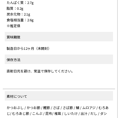
たんぱく質：2.7g
脂質：0.2g
炭水化物：2.1g
食塩相当量：2.6g
※推定値
賞味期限
製造日から12ヶ月（未開封）
保存方法
直射日光を避け、常温で保存してください。
素材について
かつおぶし / かつお節 / 鰹節 / さば / さば節 / 鯖 / ムロアジ / むろあ
じ/ むろあじ節 / こんぶ / 昆布/ 椎茸 / しいたけ / 出汁 / だし / ダシ