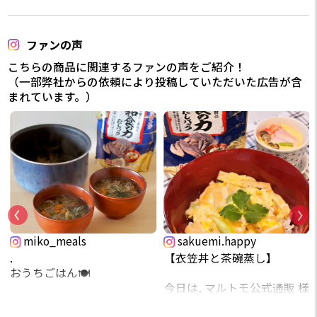
ファンの声
こちらの商品に関連するファンの声をご紹介！
（一部弊社からの依頼により投稿していただいた広告が含
まれています。）
miko_meals
sakuemi.happy
.
【衣笠丼と茶碗蒸し】
おうちごはん🍽️
今日は, マルトモ公式通販 様
野菜たっぷりいれて糸こん
prebushi_marutomo より