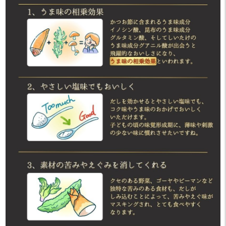
手作りお料理をアップした
り, 関西グルメを紹介してい
ます🥀
・
皆様が感じたこと等、是非
コメントしてください🍀
𓌉𓇋••┈┈┈┈••𓌉𓇋••┈┈┈┈••𓌉
𓇋••┈┈┈┈••𓌉𓇋
PR prebushi_marutomo よ
り商品提供
#マルトモ #和食の力だしパ
ック #衣笠丼 #茶碗蒸し #美
味しいお出汁 #おだし #今日
の晩御飯 #京都名物
#marutomo_fan