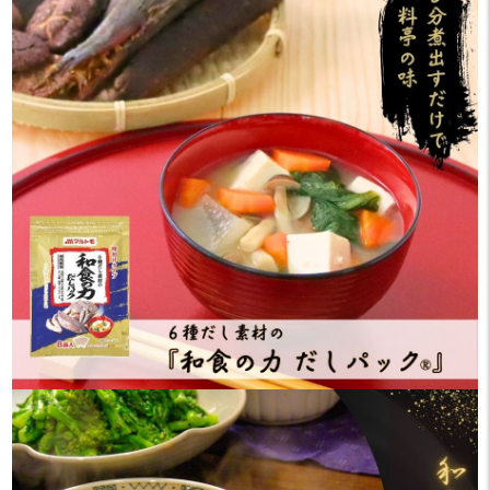
煮物にはもちろんだけど、こ
分✨
れと一緒にご飯炊いて
・
炊き込みご飯を作ってみても
京都で有名な衣笠丼を作って
おいしそうだな〜🍙🍂
みました😆
衣笠丼は, 油あげとネギを卵
prebushi_marutomo より
でとじた
商品提供頂きました。
シンプルな丼ぶりで
京都の衣笠山に由来してい
今日は天気が良くて嬉しい
るそう⛰️
🧺🤍
・
金曜日、１日頑張りましょ
具材がシンプルなだけに
う！！
おだしの良し悪しでかなり
左右されますが
PR
これまた絶品
#マルトモ #和食の力だしパ
あっさりだけど味がぼやけ
ック #marutomo_fan
ることのない
#朝ごはん #汁もの #けんち
美味しい丼に仕上がりまし
ん汁 #お出汁 #cooking
た👏
#作り置き #作り置きおかず
・
#おうちごはん #和食
香りが良いので
#ふたり暮らし #ていねいな
茶碗蒸しにピッタリなので