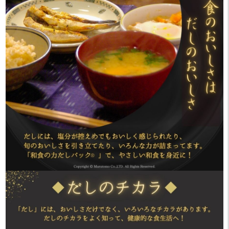
暮らし#mikoごはん
はと
.
一品作ってみました🥢
.
・
ちょっとした一品のつもり
が
メイン級に美味しい
リピ決定です🫡
・
手軽に本格的なだしがとれ
るこちら
皆様も是非チェックしてみ
てくださいね😉
・
最後までお読みいただき
ありがとうございます🍀
𓌉𓇋••┈┈┈┈••𓌉𓇋••┈┈┈┈••𓌉
𓇋••┈┈┈┈••𓌉𓇋
いいね👍️・フォローありが
とうございます✨💕
・
こちらのアカウントでは、