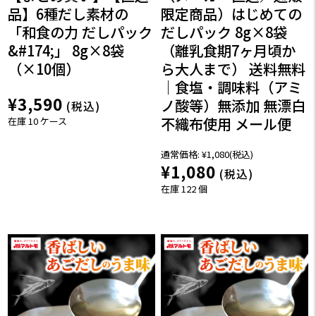
品】6種だし素材の
限定商品）はじめての
「和食の力 だしパック
だしパック 8g×8袋
&#174;」 8g×8袋
（離乳食期7ヶ月頃か
（×10個）
ら大人まで） 送料無料
｜食塩・調味料（アミ
¥3,590
ノ酸等）無添加 無漂白
(税込)
不織布使用 メール便
在庫 10 ケース
通常価格:
¥1,080
(税込)
¥1,080
(税込)
在庫 122 個