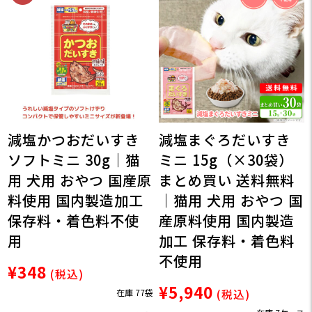
減塩かつおだいすき
減塩まぐろだいすき
ソフトミニ 30g｜猫
ミニ 15g（×30袋）
用 犬用 おやつ 国産原
まとめ買い 送料無料
料使用 国内製造加工
｜猫用 犬用 おやつ 国
保存料・着色料不使
産原料使用 国内製造
用
加工 保存料・着色料
不使用
¥348
(税込)
¥5,940
在庫 77袋
(税込)