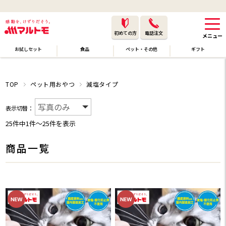
初めての方
電話注文
お試しセット
食品
ペット・その他
ギフト
TOP
ペット用おやつ
減塩タイプ
表示切替：
25件中1件〜25件を表示
商品一覧