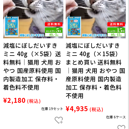
減塩にぼしだいすき
減塩にぼしだいすき
ミニ 40g（×5袋）送
ミニ 40g（×15袋）
料無料｜猫用 犬用 お
まとめ買い 送料無料
やつ 国産原料使用 国
｜猫用 犬用 おやつ 国
内製造加工 保存料・
産原料使用 国内製造
着色料不使用
加工 保存料・着色料
不使用
¥2,180
(税込)
¥4,935
在庫 19セット
(税込)
在庫 6ケース