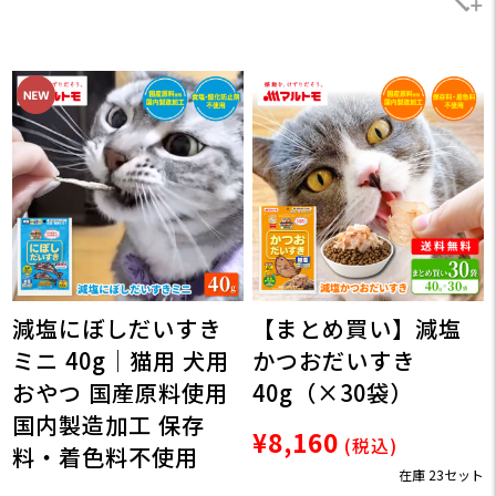
減塩にぼしだいすき
【まとめ買い】減塩
ミニ 40g｜猫用 犬用
かつおだいすき
おやつ 国産原料使用
40g（×30袋）
国内製造加工 保存
¥8,160
(税込)
料・着色料不使用
在庫 23セット