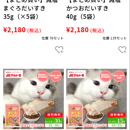
まぐろだいすき
かつおだいすき
35g（×5袋）
40g（5袋）
¥2,180
¥2,180
(税込)
(税込)
在庫 76セット
在庫 139セット