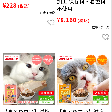
加工 保存料・着色料
¥228
(税込)
不使用
在庫 129袋
¥8,160
(税込)
在庫 3ケース
【まとめ買い】減塩
【まとめ買い】減塩