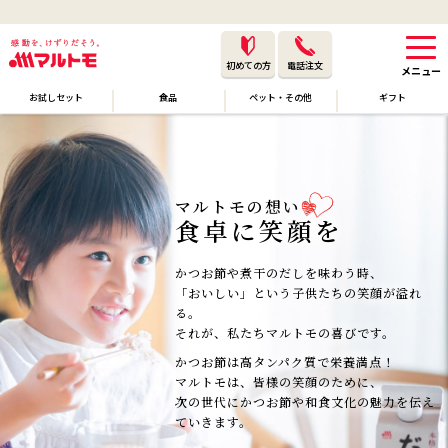
初めての方
電話注文
お試しセット
食品
ペット・その他
ギフト
マルトモの想い
食卓に笑顔を
かつお節や煮干のだしを味わう時、
「おいしい」という子供たちの笑顔が溢れ
る。
それが、私たちマルトモの喜びです。
かつお節は高タンパク質で栄養満点！
マルトモは、皆様の笑顔のために、
次の世代にかつお節や和食文化の魅力を伝え
ていきます。