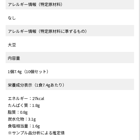
アレルギー情報（特定原材料）
なし
アレルギー情報（特定原材料に準ずるもの）
大豆
内容量
1個7.4g（10個セット）
栄養成分表示（1食7.4gあたり）
エネルギー：27kcal
たんぱく質：1.8g
脂質：0.8g
炭水化物：3.1g
食塩相当量：1.6g
※サンプル品分析による推定値