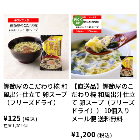
鰹節屋のこだわり椀 和
【直送品】鰹節屋のこ
風出汁仕立て 卵スープ
だわり椀 和風出汁仕立
（フリーズドライ）
て 卵スープ（フリーズ
ドライ）） 10個入り
¥125
メール便 送料無料
(税込)
在庫 1,284 個
¥1,200
(税込)