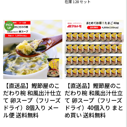
在庫 128 セット
【直送品】鰹節屋のこ
【直送品】鰹節屋のこ
だわり椀 和風出汁仕立
だわり椀 和風出汁仕立
て 卵スープ（フリーズ
て 卵スープ（フリーズ
ドライ）8個入り メー
ドライ）40個入り まと
ル便 送料無料
め買い 送料無料