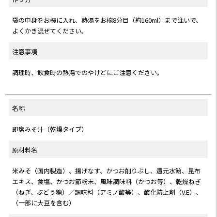
袋の中身をお椀に入れ、熱湯をお椀8分目（約160ml）まで注いで、
よくかき混ぜてください。
注意事項
調理時、飲食時の熱湯でのやけどにご注意ください。
名称
即席みそ汁（乾燥タイプ）
原材料名
米みそ（国内製造）、揚げなす、かつお削りぶし、還元水飴、昆布
エキス、食塩、かつお節粉末、風味調味料（かつお等）、乾燥ねぎ
（ねぎ、ぶどう糖）／調味料（アミノ酸等）、酸化防止剤（V.E）、
（一部に大豆を含む）