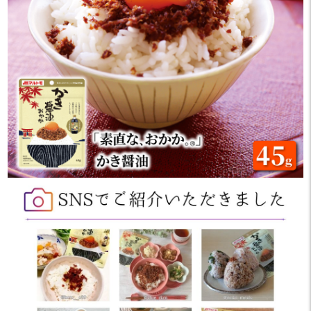
#マルトモ #marutomo_fan #
私のお気に入りは納豆+なめ
素直なおかか #ごはんのお供
茸+おかか🐟🍚
#アサムラサキ
大好きな3つの味がご飯と絡
#
み合って、めちゃ美味C～🌝
供
ちなみに写真はパッケージ
デザインを真似して作ってみ
ました♪
卵黄+TKG醤油をちょろっと
かけても最高に美味しかった
よ🤗
いろんな食材とコラボした
り、お豆腐にかけたり、ふか
し芋にかけたり、色んな楽し
み方ができるよ～(^^♪
素敵な商品をありがとうご
ざいました😆💕
✼••┈┈••✼••┈┈••✼••┈┈••