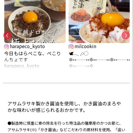
harapeco_kyoto
milcookin
今日もはらぺこな、ぺこり
🕊𓂃 𓈒𓏸◌
んちょです
✼••┈┈••✼••┈┈••✼••┈┈••
harapeco_kyoto
✼••┈┈••✼
\白米は多めに準備を、旨い
マルトモさんの”素直な、お
おかかご飯/
かか。”と”かき醤油おか
マルトモ食品
か”使っています💚
prebushi_marutomo
アサムラサキ製かき醤油を使用し、かき醤油のまろや
ソフトタイプのふりかけで
📝products
す。
かな味わいが感じられるおかかです。
「素直な、おかか。」 かき
醤油 45g
どちらも特注品の薩摩産か
●製造時に慎重に骨の除去を行った特注品の薩摩産のかつお節と、
つお節を使用していて、
アサムラサキ(※)「かき醤油」などこだわりの原材料を使用。「追い