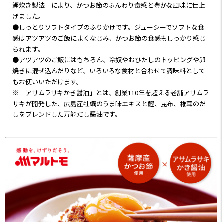
何年もお家で愛用中の「ア
「素直な、おかか。」は本
鰹炊き製法」により、かつお節のふんわり食感と豊かな風味に仕上
サムラサキ製かき醤油」を使
醸造濃口醬油と「かどや
げました。
ったおかかふりかけに絶賛
(※1)」のいりごま、
●しっとりソフトタイプのふりかけです。ジューシーでソフトな食
ハマり中✨
「素直な、おかか。」かき
感はアツアツのご飯によくなじみ、かつお節の食感もしっかり感じ
醤油は「アサムラサキ」
られます。
しっとりソフトタイプで、ア
(※2)のかき醤油など
●アツアツのご飯にはもちろん、冷奴やおひたしのトッピングや卵
ツアツご飯にめっちゃよく
こだわりの原料が使われてい
焼きに混ぜ込んだりなど、いろいろな食材と合わせて調味料として
なじんで、
るんです。
もお使いいただけます。
かき醤油のまろやかな味わ
※「アサムラサキかき醤油」とは、創業110年を超える老舗アサムラ
い。
※1 安政5年創業のごま油の
サキが開発した、広島産牡蠣のうま味エキスと鰹、昆布、椎茸のだ
老舗「かどや製油株式会
しをブレンドした万能だし醤油です。
鰹節の食感もしっかりと感
社」
じられて、
※2 創業110年を超える醤油
気づいた頃にはご飯が空っ
の老舗「株式会社アサムラサ
ぽ😳
キ」
ご飯以外にも冷奴やおひた
こだわりが詰まったソフトふ
しのトッピング、卵焼きに混
りかけだから、色んな食材
ぜ込んでも美味しいんです🤤
とコラボしても絶品！！
万能ねぎ、みょうが、シラス
PR prebushi_marutomo よ
などと混ぜても美味しい🤗✨
り商品提供