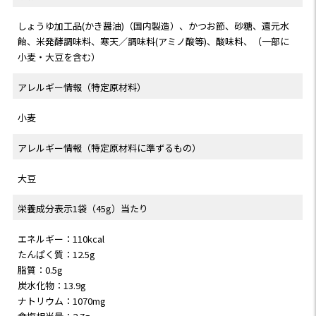
しょうゆ加工品(かき醤油)（国内製造）、かつお節、砂糖、還元水
飴、米発酵調味料、寒天／調味料(アミノ酸等)、酸味料、（一部に
小麦・大豆を含む）
アレルギー情報（特定原材料）
小麦
アレルギー情報（特定原材料に準ずるもの）
大豆
栄養成分表示1袋（45g）当たり
エネルギー：110kcal
たんぱく質：12.5g
脂質：0.5g
炭水化物：13.9g
ナトリウム：1070mg