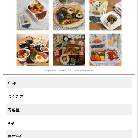
✼••┈┈••✼
・商品名：「素直な、おか
か。®」
・参考価格： ¥238 (税込)
・内容量：45g
・商品名：「素直な、おか
か。®」かき醤油
�・参考価格： ¥238 (税込)
・内容量：45g
名称
✼••┈┈••✼••┈┈••✼••┈┈••
つくだ煮
✼••┈┈••✼
内容量
#PR #マルトモ株式会社 #素
直なおかか #鰹節屋のふりか
45g
け #アサムラサキかき醤油
#monipla #marutomo_fan
原材料名