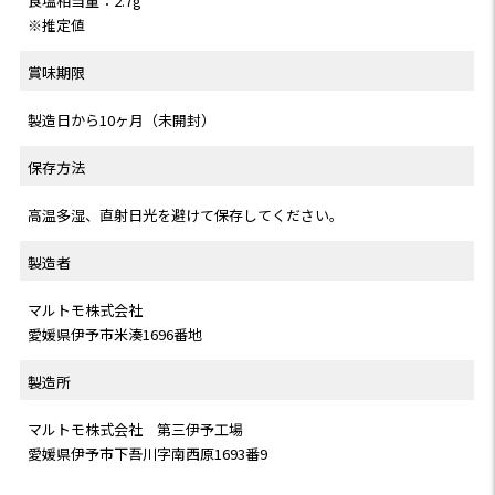
食塩相当量：2.7g
※推定値
賞味期限
製造日から10ヶ月（未開封）
保存方法
高温多湿、直射日光を避けて保存してください。
製造者
マルトモ株式会社
愛媛県伊予市米湊1696番地
製造所
マルトモ株式会社 第三伊予工場
愛媛県伊予市下吾川字南西原1693番9