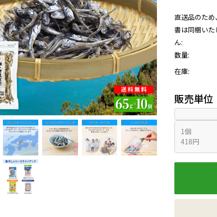
直送品のため
書は同梱いた
ん:
数量:
在庫:
販売単位
1個
418円