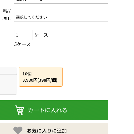
、納品
しませ
ケース
5ケース
10個
3,980円(398円/個)