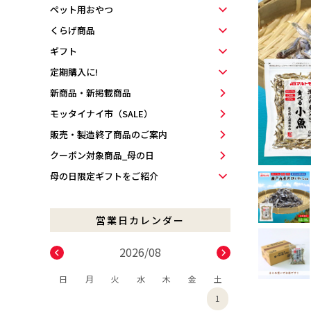
ペット用おやつ
くらげ商品
ギフト
定期購入に!
新商品・新掲載商品
モッタイナイ市（SALE）
販売・製造終了商品のご案内
クーポン対象商品_母の日
母の日限定ギフトをご紹介
2026/08
日
月
火
水
木
金
土
1