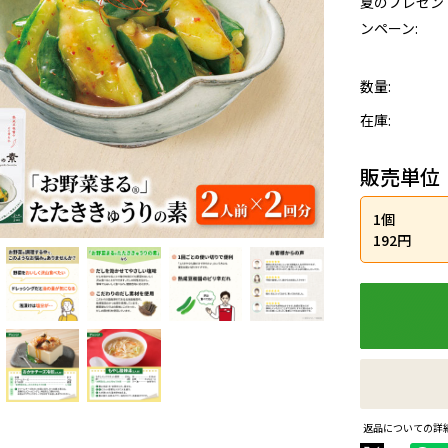
夏のプレゼン
ンペーン:
数量:
在庫:
販売単位
1個
192円
返品についての詳