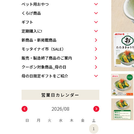
ペット用おやつ
くらげ商品
ギフト
定期購入に!
新商品・新掲載商品
モッタイナイ市（SALE）
販売・製造終了商品のご案内
クーポン対象商品_母の日
母の日限定ギフトをご紹介
2026/08
日
月
火
水
木
金
土
1