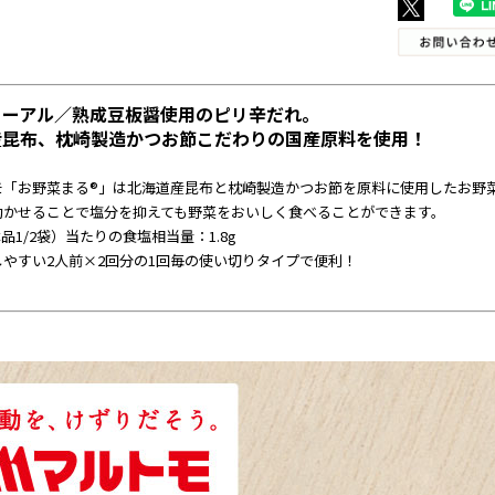
ューアル／熟成豆板醤使用のピリ辛だれ。
産昆布、枕崎製造かつお節こだわりの国産原料を使用！
モ「お野菜まる®」は北海道産昆布と枕崎製造かつお節を原料に使用したお野
効かせることで塩分を抑えても野菜をおいしく食べることができます。
本品1/2袋）当たりの食塩相当量：1.8g
しやすい2人前×2回分の1回毎の使い切りタイプで便利！