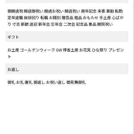
御開店祝 開店御祝い 開店お祝い 開店祝い 周年記念 来客 異動 転勤
定年退職 挨拶回り 転職 お餞別 贈答品 粗品 おもたせ 手土産 心ばか
り 寸志 新歓 送迎 新年会 忘年会 二次会 記念品 景品 開院祝い
ギフト
お土産 ゴールデンウィーク GW 帰省土産 お花見 ひな祭り プレゼン
ト
お返し
御礼 お礼 謝礼 御返し お祝い返し 御見舞御礼