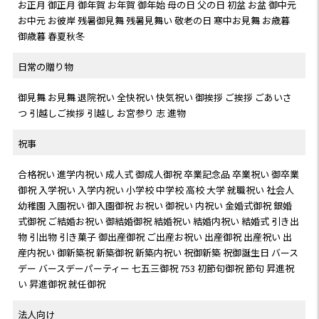
お正月 御正月 御年賀 お年賀 御年始 母の日 父の日 初盆 お盆 御中元
お中元 お彼岸 残暑御見舞 残暑見舞い 敬老の日 寒中お見舞 お歳暮
御歳暮 春夏秋冬
日常の贈り物
御見舞 お見舞 退院祝い 全快祝い 快気祝い 御挨拶 ご挨拶 ごあいさ
つ 引越しご挨拶 引越し お宮参り 志 進物
祝事
合格祝い 進学内祝い 成人式 御成人御祝 卒業記念品 卒業祝い 御卒業
御祝 入学祝い 入学内祝い 小学校 中学校 高校 大学 就職祝い 社会人
幼稚園 入園祝い 御入園御祝 お祝い 御祝い 内祝い 金婚式御祝 銀婚
式御祝 ご結婚お祝い 御結婚御祝 結婚祝い 結婚内祝い 結婚式 引き出
物 引出物 引き菓子 御出産御祝 ご出産お祝い 出産御祝 出産祝い 出
産内祝い 御新築祝 新築御祝 新築内祝い 祝御新築 祝御誕生日 バース
デー バースデーパーティー 七五三御祝 753 初節句御祝 節句 昇進祝
い 昇進御祝 就任御祝
法人向け