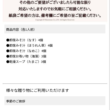
商品内容（各1人前）
●即席みそ汁（なす）4個
●即席みそ汁（ほうれん草）4個
●即席みそ汁（なめこ）4個
●即席お吸い物（海藻）3個
●乾燥スープ（たまご）3個
様々な贈り物にご利用いただけます
季節のご挨拶