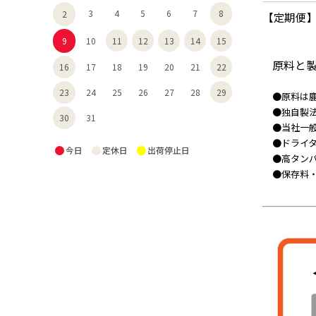
3
4
5
6
7
8
2
【定期便】
11
12
13
14
15
9
10
原料と
22
16
17
18
19
20
21
29
23
24
25
26
27
28
●原料は鹿
●独自製
30
31
●当社一
●ドライ
●
●
●
今日
定休日
出荷停止日
●高タン
●保存料