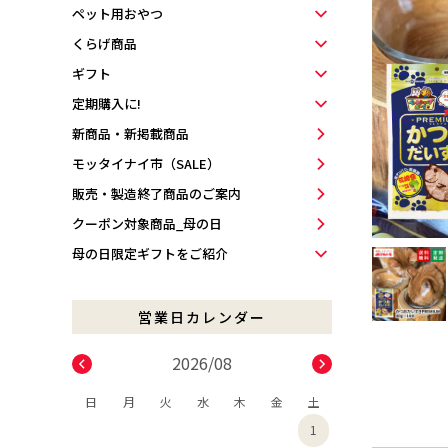
ペット用おやつ
くらげ商品
ギフト
定期購入に!
新商品・新掲載商品
モッタイナイ市（SALE）
販売・製造終了商品のご案内
クーポン対象商品_母の日
母の日限定ギフトをご紹介
2026/08
日
月
火
水
木
金
土
1